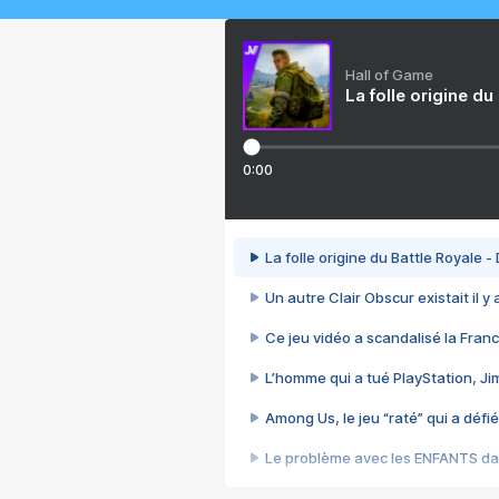
Hall of Game
La folle origine du
0:00
La folle origine du Battle Royale -
Un autre Clair Obscur existait il y
Ce jeu vidéo a scandalisé la Franc
L’homme qui a tué PlayStation, J
Among Us, le jeu “raté” qui a défié
Le problème avec les ENFANTS dan
Et si GTA n'était pas le jeu le pl