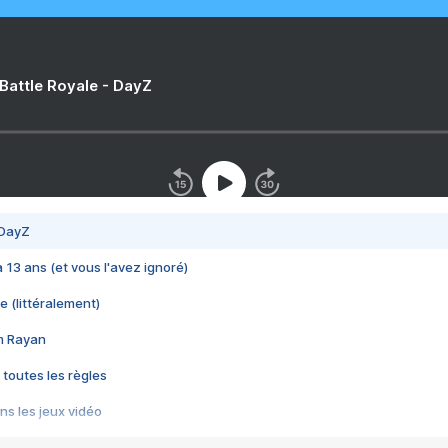
 Battle Royale - DayZ
 DayZ
 a 13 ans (et vous l'avez ignoré)
e (littéralement)
im Rayan
 toutes les règles
s les jeux vidéo
us choquant de Rockstar ? - Le scandale BULLY