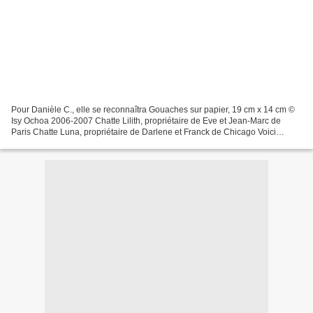
Pour Danièle C., elle se reconnaîtra Gouaches sur papier, 19 cm x 14 cm ©
Isy Ochoa 2006-2007 Chatte Lilith, propriétaire de Eve et Jean-Marc de
Paris Chatte Luna, propriétaire de Darlene et Franck de Chicago Voici
l'original. "Luna in a shoebox" © Darlene...