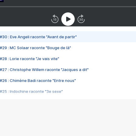
#30 : Eve Angeli raconte "Avant de partir"
#29 : MC Solaar raconte "Bouge de là"
28 : Lorie raconte "Je vais vite"
#27 : Christophe Willem raconte "Jacques a dit"
#26 : Chimène Badi raconte "Entre nous"
#25 : Indochine raconte "3e sexe"
#24 : Zaho raconte "C'est chelou"
#23 : Patrick Bruel raconte "Au café des délices"
#22 : Kyo raconte "Le chemin"
#21 : Nolwenn Leroy raconte "Cassé"