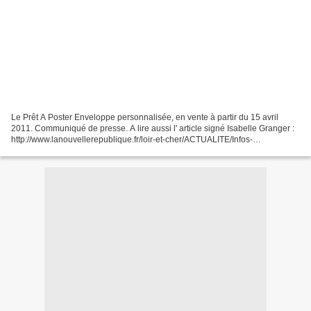
Le Prêt A Poster Enveloppe personnalisée, en vente à partir du 15 avril
2011. Communiqué de presse. A lire aussi l' article signé Isabelle Granger :
http://www.lanouvellerepublique.fr/loir-et-cher/ACTUALITE/Infos-
Departementales/Le-patrimoine-mis-en-...