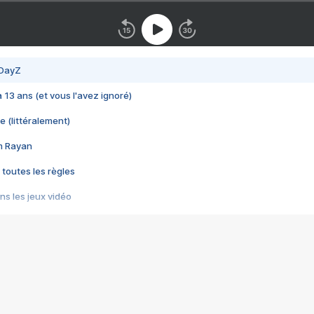
 DayZ
 a 13 ans (et vous l'avez ignoré)
e (littéralement)
im Rayan
 toutes les règles
s les jeux vidéo
us choquant de Rockstar ? - Le scandale BULLY
e plus moche de Steam
du RÊVE tourne au CAUCHEMAR
pendant 8 heures