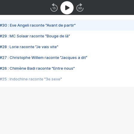
#30 : Eve Angeli raconte "Avant de partir"
#29 : MC Solaar raconte "Bouge de là"
28 : Lorie raconte "Je vais vite"
#27 : Christophe Willem raconte "Jacques a dit"
#26 : Chimène Badi raconte "Entre nous"
#25 : Indochine raconte "3e sexe"
#24 : Zaho raconte "C'est chelou"
#23 : Patrick Bruel raconte "Au café des délices"
#22 : Kyo raconte "Le chemin"
#21 : Nolwenn Leroy raconte "Cassé"
#20 : Patrick Hernandez raconte "Born to be alive"