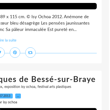
e, 89 x 115 cm. © Isy Ochoa 2012. Anémone de
e cœur bleu désagrège Les pensées jaunissantes
nc Sa pâleur immaculée Est pureté en...
ire la suite
tiques de Bessé-sur-Braye
,
,
ux
exposition isy ochoa
festival arts plastiques
07.2013
…
ar isy ochoa