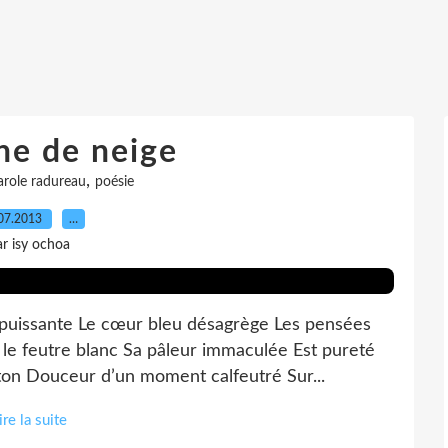
e de neige
,
arole radureau
poésie
07.2013
…
ar isy ochoa
 puissante Le cœur bleu désagrège Les pensées
 le feutre blanc Sa pâleur immaculée Est pureté
on Douceur d’un moment calfeutré Sur...
ire la suite