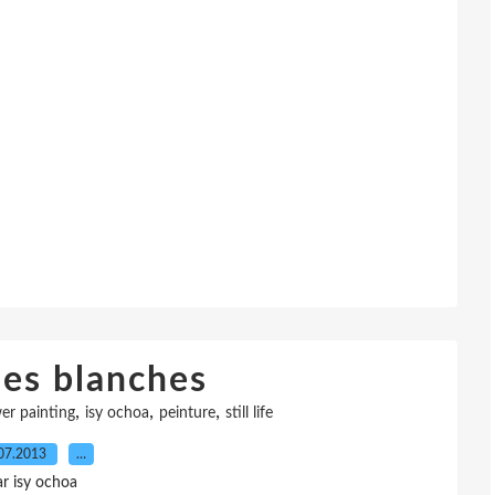
es blanches
,
,
,
er painting
isy ochoa
peinture
still life
07.2013
…
ar isy ochoa