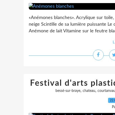
«Anémones blanches». Acrylique sur toil
neige Scintille de sa lumière puissante L
Anémone de lait Vitamine sur le feutre bla
L
Festival d'arts plas
,
,
bessé-sur-braye
chateau
courtanva
22.
P